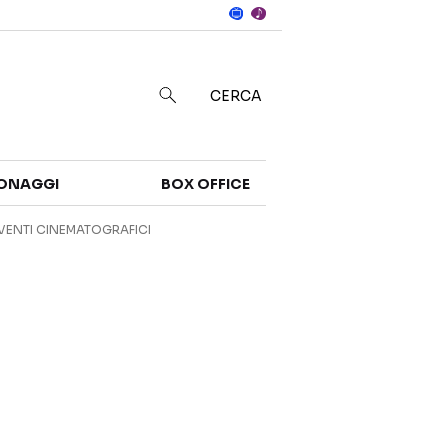
Notizie
in
CERCA
Categorie
ONAGGI
BOX OFFICE
NOTIZIE
TRAILER
VENTI CINEMATOGRAFICI
CURIOSITÀ
BOX OFFICE
RECENSIONI