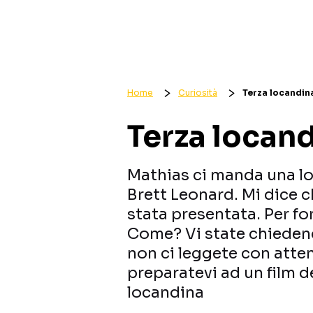
Home
Curiosità
Terza locandin
Terza locan
Mathias ci manda una lo
Brett Leonard. Mi dice c
stata presentata. Per f
Come? Vi state chiedend
non ci leggete con atten
preparatevi ad un film 
locandina