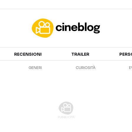
Cinema
RECENSIONI
TRAILER
PERS
FILM
EVENTI
GENERI
CURIOSITÀ
E
GENERI
CANALI STREAMING
PERSONAGGI