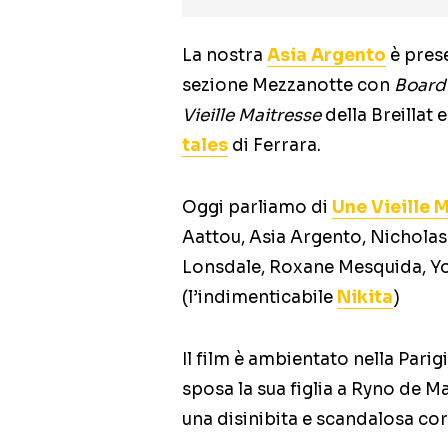
La nostra
Asia Argento
è prese
sezione Mezzanotte con
Board
Vieille Maitresse
della Breillat 
tales
di Ferrara.
Oggi parliamo di
Une Vieille 
Aattou, Asia Argento, Nicholas
Lonsdale, Roxane Mesquida, Yo
(l’indimenticabile
Nikita
)
Il film è ambientato nella Parig
sposa la sua figlia a Ryno de Ma
una disinibita e scandalosa co