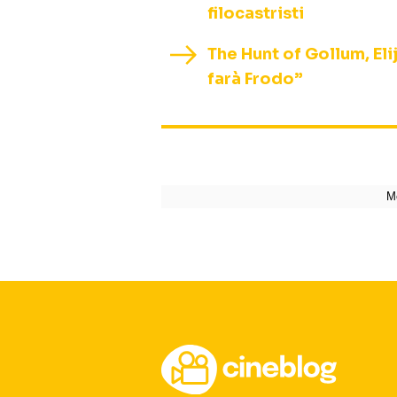
filocastristi
The Hunt of Gollum, El
farà Frodo”