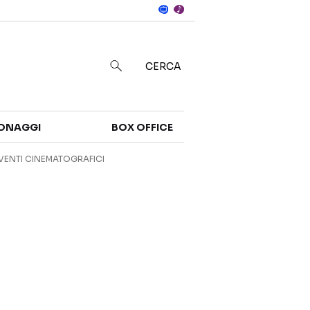
Notizie
in
CERCA
Categorie
ONAGGI
BOX OFFICE
NOTIZIE
TRAILER
VENTI CINEMATOGRAFICI
CURIOSITÀ
BOX OFFICE
RECENSIONI