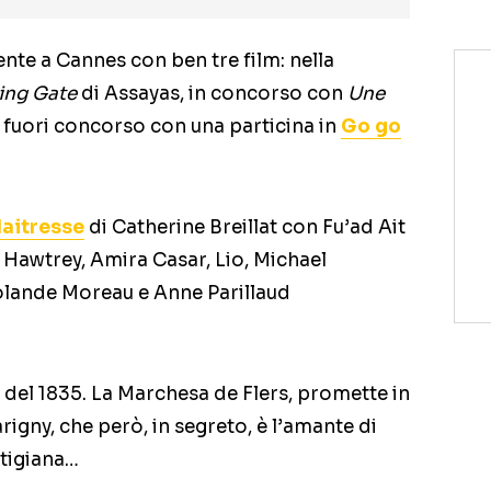
nte a Cannes con ben tre film: nella
ing Gate
di Assayas, in concorso con
Une
e fuori concorso con una particina in
Go go
Maitresse
di Catherine Breillat con Fu’ad Ait
 Hawtrey, Amira Casar, Lio, Michael
lande Moreau e Anne Parillaud
i del 1835. La Marchesa de Flers, promette in
rigny, che però, in segreto, è l’amante di
rtigiana…