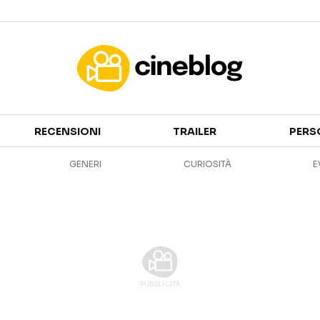
Cinema
RECENSIONI
TRAILER
PERS
FILM
EVENTI
GENERI
CURIOSITÀ
E
GENERI
CANALI STREAMING
PERSONAGGI