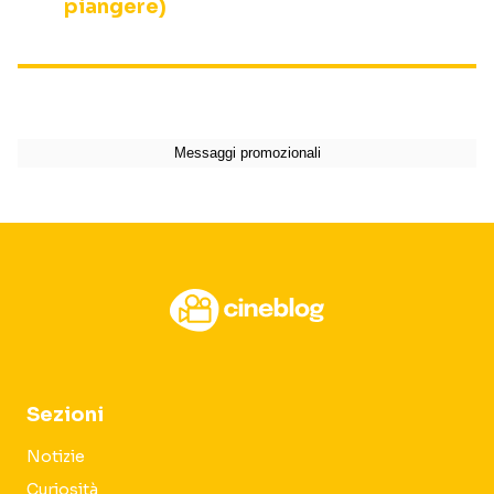
piangere)
Sezioni
Notizie
Curiosità