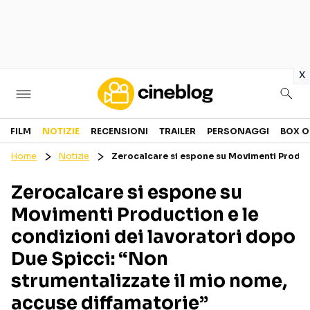
in
x
Cinema
FILM
NOTIZIE
RECENSIONI
TRAILER
PERSONAGGI
BOX O
Home
Notizie
Zerocalcare si espone su Movimenti Product
FILM
EVENTI
Zerocalcare si espone su
GENERI
CANALI STREAMING
Movimenti Production e le
PERSONAGGI
condizioni dei lavoratori dopo
Due Spicci: “Non
Categorie
strumentalizzate il mio nome,
NOTIZIE
TRAILER
accuse diffamatorie”