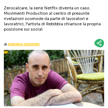
CURIOSITÀ
BOX OFFICE
Zerocalcare, la serie Netflix diventa un caso.
RECENSIONI
Movimenti Production al centro di presunte
rivelazioni scomode da parte di lavoratori e
lavoratrici, l’artista di Rebibbia chiarisce la propria
posizione sui social.
Seguici sui social
di
ANDREA DESIDERI