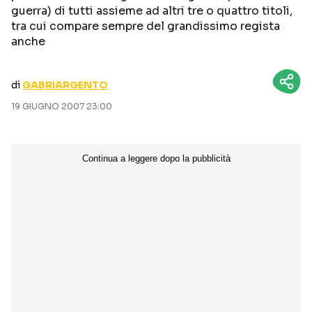
guerra) di tutti assieme ad altri tre o quattro titoli,
CURIOSITÀ
BOX OFFICE
tra cui compare sempre del grandissimo regista
RECENSIONI
anche
di
GABRIARGENTO
Seguici sui social
19 GIUGNO 2007 23:00