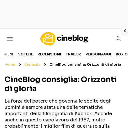
in
x
Cinema
FILM
NOTIZIE
RECENSIONI
TRAILER
PERSONAGGI
BOX O
Home
Curiosità
CineBlog consiglia: Orizzonti di gloria
FILM
EVENTI
CineBlog consiglia: Orizzonti
GENERI
CANALI STREAMING
di gloria
PERSONAGGI
La forza del potere che governa le scelte degli
Categorie
uomini è sempre stata una delle tematiche
importanti della filmografia di Kubrick. Accade
anche in questo capolavoro del 1957, molto
NOTIZIE
TRAILER
probabilmente il miglior film di guerra (o sulla