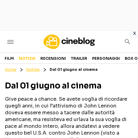
in
x
Cinema
FILM
NOTIZIE
RECENSIONI
TRAILER
PERSONAGGI
BOX O
Home
Notizie
Dal 01 giugno al cinema
FILM
EVENTI
Dal 01 giugno al cinema
GENERI
CANALI STREAMING
PERSONAGGI
Give peace a chance. Se avete voglia di ricordare
quegli anni, in cui l’attivismo di John Lennon
doveva essere messo a tacere dalle autorità
Categorie
americane, ma resisteva ed urlava la sua voglia di
pace al mondo intero, allora andatevi a vedere
NOTIZIE
TRAILER
questo bel U.S.A. contro John Lennon (visto a