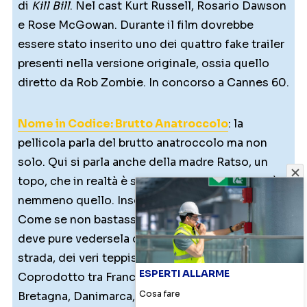
di
Kill Bill
. Nel cast Kurt Russell, Rosario Dawson
e Rose McGowan. Durante il film dovrebbe
essere stato inserito uno dei quattro fake trailer
presenti nella versione originale, ossia quello
diretto da Rob Zombie. In concorso a Cannes 60.
Nome in Codice: Brutto Anatroccolo
: la
pellicola parla del brutto anatroccolo ma non
solo. Qui si parla anche della madre Ratso, un
topo, che in realtà è suo padre, anzi forse non è
nemmeno quello. Insomma un gran casino.
Come se non bastasse il Brutto Anatroccolo
deve pure vedersela con una banda di topi da
strada, dei veri teppisti, e con un gatto…
ESPERTI ALLARME
Coprodotto tra Francia, Germania, Irlanda, Gran
Cosa fare
Bretagna, Danimarca, un cartone animato che