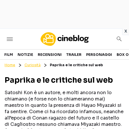
in
x
Cinema
FILM
NOTIZIE
RECENSIONI
TRAILER
PERSONAGGI
BOX O
Home
Curiosità
Paprika e le critiche sul web
FILM
EVENTI
Paprika e le critiche sul web
GENERI
CANALI STREAMING
PERSONAGGI
Satoshi Kon è un autore, e molti ancora non lo
chiamano (e forse non lo chiameranno mai)
maestro in quanto la presenza di Hayao Miyazaki si
Categorie
fa sentire. Come ci ha ricordato infamous, neanche
all’epoca di Conan ragazzo del futuro e Il castello
NOTIZIE
TRAILER
di Cagliostro nessuno chiamava Miyazaki maestro.