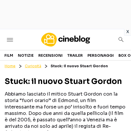
in
x
Cinema
FILM
NOTIZIE
RECENSIONI
TRAILER
PERSONAGGI
BOX O
Home
Curiosità
Stuck: il nuovo Stuart Gordon
FILM
EVENTI
Stuck: il nuovo Stuart Gordon
GENERI
CANALI STREAMING
PERSONAGGI
Abbiamo lasciato il mitico Stuart Gordon con la
storia “fuori orario” di Edmond, un film
interessante ma forse un po’ irrisolto e fuori tempo
Categorie
massimo. Dopo due anni da quella pellicola (il film
è del 2005, è passato quell’anno a Venezia ma è
NOTIZIE
TRAILER
arrivato da noi solo ad aprile) il regista di Re-