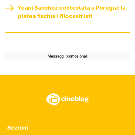
Yoani Sanchez contestata a Perugia: la
platea fischia i filocastristi
Sezioni