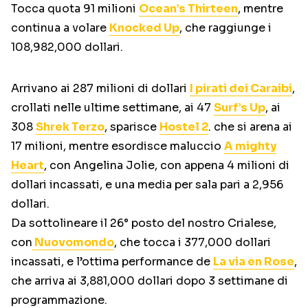
Tocca quota 91 milioni
Ocean’s Thirteen
, mentre
continua a volare
Knocked Up
, che raggiunge i
108,982,000 dollari.
Arrivano ai 287 milioni di dollari
I pirati dei Caraibi
,
crollati nelle ultime settimane, ai 47
Surf’s Up
, ai
308
Shrek Terzo
, sparisce
Hostel 2
. che si arena ai
17 milioni, mentre esordisce maluccio
A mighty
Heart
, con Angelina Jolie, con appena 4 milioni di
dollari incassati, e una media per sala pari a 2,956
dollari.
Da sottolineare il 26° posto del nostro Crialese,
con
Nuovomondo
, che tocca i 377,000 dollari
incassati, e l’ottima performance de
La via en Rose
,
che arriva ai 3,881,000 dollari dopo 3 settimane di
programmazione.