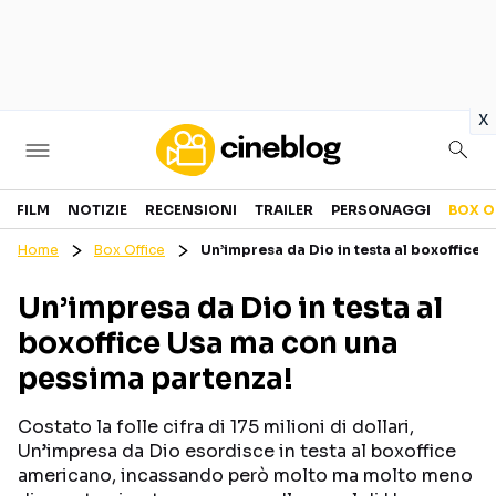
in
x
Cinema
FILM
NOTIZIE
RECENSIONI
TRAILER
PERSONAGGI
BOX O
Home
Box Office
Un’impresa da Dio in testa al boxoffice
FILM
EVENTI
Un’impresa da Dio in testa al
GENERI
CANALI STREAMING
boxoffice Usa ma con una
PERSONAGGI
pessima partenza!
Categorie
Costato la folle cifra di 175 milioni di dollari,
Un’impresa da Dio esordisce in testa al boxoffice
NOTIZIE
TRAILER
americano, incassando però molto ma molto meno