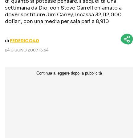
di quanto si potesse pensare.Il sequel di Una
CURIOSITÀ
BOX OFFICE
settimana da Dio, con Steve Carrell chiamato a
dover sostituire Jim Carrey, incassa 32,112,000
RECENSIONI
dollari, con una media per sala pari a 8,910
di
FEDERICO40
Seguici sui social
24 GIUGNO 2007 16:54